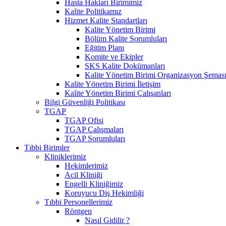
Hasta Hakları Birimimiz
Kalite Politikamız
Hizmet Kalite Standartları
Kalite Yönetim Birimi
Bölüm Kalite Sorumluları
Eğitim Planı
Komite ve Ekipler
SKS Kalite Dokümanları
Kalite Yönetim Birimi Organizasyon Şemas
Kalite Yönetim Birimi İletişim
Kalite Yönetim Birimi Çalışanları
Bilgi Güvenliği Politikası
TGAP
TGAP Ofisi
TGAP Çalışmaları
TGAP Sorumluları
Tıbbi Birimler
Kliniklerimiz
Hekimlerimiz
Acil Kliniği
Engelli Kliniğimiz
Koruyucu Diş Hekimliği
Tıbbi Personellerimiz
Röntgen
Nasıl Gidilir ?