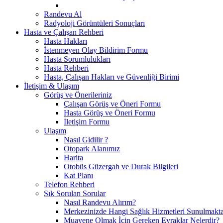
Randevu Al
Radyoloji Görüntüleri Sonuçları
Hasta ve Çalışan Rehberi
Hasta Hakları
İstenmeyen Olay Bildirim Formu
Hasta Sorumlulukları
Hasta Rehberi
Hasta, Çalışan Hakları ve Güvenliği Birimi
İletişim & Ulaşım
Görüş ve Önerileriniz
Çalışan Görüş ve Öneri Formu
Hasta Görüş ve Öneri Formu
İletişim Formu
Ulaşım
Nasıl Gidilir ?
Otopark Alanımız
Harita
Otobüs Güzergah ve Durak Bilgileri
Kat Planı
Telefon Rehberi
Sık Sorulan Sorular
Nasıl Randevu Alırım?
Merkezinizde Hangi Sağlık Hizmetleri Sunulmakta
Muayene Olmak İçin Gereken Evraklar Nelerdir?