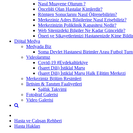
Nasıl Muayene Olurum ?
Önceliği Olan Hastalar Kimlerdir?
Röntgen Sonuçlarını Nasıl Öğrenebilirim?
Merkeziniz Adres Bilgilerine Nasıl Erişebiliriz?
Merkezinizin Poliklinik Kapasitesi Nedir?
Web Sitenizdeki Bilgiler Ne Kadar Günceldir?
Öneri ve Şikayetlerimizi Hastanenizde Kime Bildi
Dijital Medya
Medyada Biz
Soma Devlet Hastanesi Birimler Arası Futbol Turn
Videolarımız
Covid-19 #Evdekaltürkiye
(İşaret Dili) İstiklal Marşı
(İşaret Dili) İstiklal Marşı Halk Eğitim Merkezi
Merkezimiz Bölüm Resimleri
İletişim & Tanıtım Faaliyetleri
Sağlık Takvimi
Fotoğraf Galerisi
Video Galerisi
Hasta ve Çalışan Rehberi
Hasta Hakları