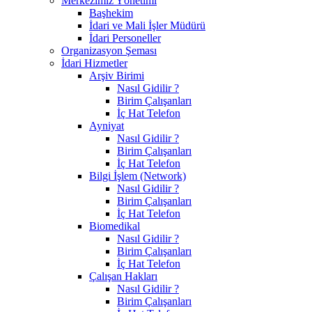
Merkezimiz Yönetimi
Başhekim
İdari ve Mali İşler Müdürü
İdari Personeller
Organizasyon Şeması
İdari Hizmetler
Arşiv Birimi
Nasıl Gidilir ?
Birim Çalışanları
İç Hat Telefon
Ayniyat
Nasıl Gidilir ?
Birim Çalışanları
İç Hat Telefon
Bilgi İşlem (Network)
Nasıl Gidilir ?
Birim Çalışanları
İç Hat Telefon
Biomedikal
Nasıl Gidilir ?
Birim Çalışanları
İç Hat Telefon
Çalışan Hakları
Nasıl Gidilir ?
Birim Çalışanları