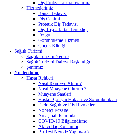
Diş Protez Labaratuvarımız
Hizmetlerimiz
Kanal Tedavisi
Diş Çekimi
Protetik Diş Tedavisi
Diş Taşı - Tartar Temizliği
Dolgu
Görüntüleme Hizmeti
Çoçuk Kliniği
Sağlık Turizmi
Sağlık Turizmi Nedir ?
Sağlık Turizmi Dairesi Başkanlığı
Şehrimiz
Yönlendirme
Hasta Rehberi
Nasıl Randevu Alınır ?
Nasıl Muayene Olurum ?
Muayene Saatleri
Hasta - Çalışan Hakları ve Sorumlulukları
Evde Sağlık ve Diş Hizmetleri
Nöbetçi Eczane
Anlaşmalı Kurumlar
COVID-19 Bilgilendirme
Akılcı İlaç Kullanımı
Bu Test Nerede Yapılıyor ?