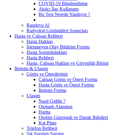
COVID-19 Bilgilendirme
Akılcı İlaç Kullanımı
Bu Test Nerede Yapılıyor ?
Randevu Al
Radyoloji Görüntüleri Sonuçları
Hasta ve Çalışan Rehberi
Hasta Hakları
İstenmeyen Olay Bildirim Formu
Hasta Sorumlulukları
Hasta Rehberi
Hasta, Çalışan Hakları ve Güvenliği Birimi
İletişim & Ulaşım
Görüş ve Önerileriniz
Çalışan Görüş ve Öneri Formu
Hasta Görüş ve Öneri Formu
İletişim Formu
Ulaşım
Nasıl Gidilir ?
Otopark Alanımız
Harita
Otobüs Güzergah ve Durak Bilgileri
Kat Planı
Telefon Rehberi
Sık Sorulan Sorular