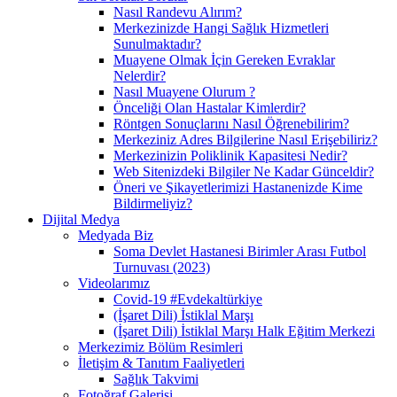
Nasıl Randevu Alırım?
Merkezinizde Hangi Sağlık Hizmetleri
Sunulmaktadır?
Muayene Olmak İçin Gereken Evraklar
Nelerdir?
Nasıl Muayene Olurum ?
Önceliği Olan Hastalar Kimlerdir?
Röntgen Sonuçlarını Nasıl Öğrenebilirim?
Merkeziniz Adres Bilgilerine Nasıl Erişebiliriz?
Merkezinizin Poliklinik Kapasitesi Nedir?
Web Sitenizdeki Bilgiler Ne Kadar Günceldir?
Öneri ve Şikayetlerimizi Hastanenizde Kime
Bildirmeliyiz?
Dijital Medya
Medyada Biz
Soma Devlet Hastanesi Birimler Arası Futbol
Turnuvası (2023)
Videolarımız
Covid-19 #Evdekaltürkiye
(İşaret Dili) İstiklal Marşı
(İşaret Dili) İstiklal Marşı Halk Eğitim Merkezi
Merkezimiz Bölüm Resimleri
İletişim & Tanıtım Faaliyetleri
Sağlık Takvimi
Fotoğraf Galerisi