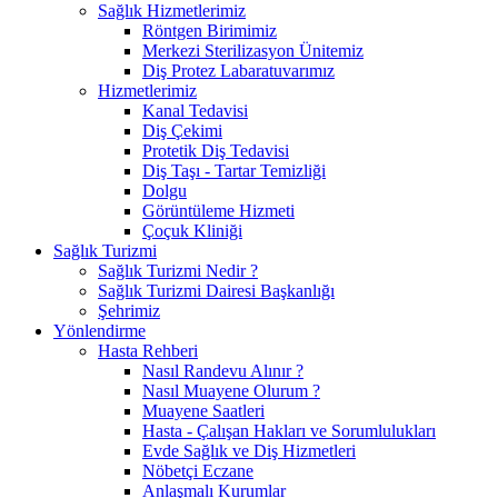
Sağlık Hizmetlerimiz
Röntgen Birimimiz
Merkezi Sterilizasyon Ünitemiz
Diş Protez Labaratuvarımız
Hizmetlerimiz
Kanal Tedavisi
Diş Çekimi
Protetik Diş Tedavisi
Diş Taşı - Tartar Temizliği
Dolgu
Görüntüleme Hizmeti
Çoçuk Kliniği
Sağlık Turizmi
Sağlık Turizmi Nedir ?
Sağlık Turizmi Dairesi Başkanlığı
Şehrimiz
Yönlendirme
Hasta Rehberi
Nasıl Randevu Alınır ?
Nasıl Muayene Olurum ?
Muayene Saatleri
Hasta - Çalışan Hakları ve Sorumlulukları
Evde Sağlık ve Diş Hizmetleri
Nöbetçi Eczane
Anlaşmalı Kurumlar