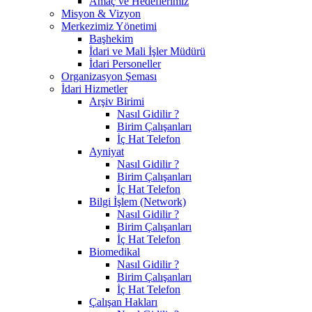
Amaç ve Hedeflerimiz
Misyon & Vizyon
Merkezimiz Yönetimi
Başhekim
İdari ve Mali İşler Müdürü
İdari Personeller
Organizasyon Şeması
İdari Hizmetler
Arşiv Birimi
Nasıl Gidilir ?
Birim Çalışanları
İç Hat Telefon
Ayniyat
Nasıl Gidilir ?
Birim Çalışanları
İç Hat Telefon
Bilgi İşlem (Network)
Nasıl Gidilir ?
Birim Çalışanları
İç Hat Telefon
Biomedikal
Nasıl Gidilir ?
Birim Çalışanları
İç Hat Telefon
Çalışan Hakları