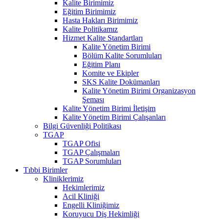
Kalite Birimimiz
Eğitim Birimimiz
Hasta Hakları Birimimiz
Kalite Politikamız
Hizmet Kalite Standartları
Kalite Yönetim Birimi
Bölüm Kalite Sorumluları
Eğitim Planı
Komite ve Ekipler
SKS Kalite Dokümanları
Kalite Yönetim Birimi Organizasyon
Şeması
Kalite Yönetim Birimi İletişim
Kalite Yönetim Birimi Çalışanları
Bilgi Güvenliği Politikası
TGAP
TGAP Ofisi
TGAP Çalışmaları
TGAP Sorumluları
Tıbbi Birimler
Kliniklerimiz
Hekimlerimiz
Acil Kliniği
Engelli Kliniğimiz
Koruyucu Diş Hekimliği