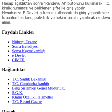
Hesap açıldıktan sonra "Randevu Al" butonunu kullanarak T.C.
kimlik numarası ve belirlenen şifre ile giriş yapılır.
Hesabınıza E-Devlet şifrenizi kullanarak da giriş yapabilirsiniz.
İstenilen hastane, poliklinik ve hekim tercihi yapılarak randevu
alınır.
Faydalı Linkler
Nöbetçi Eczane
Soma Belediyesi
Soma Kaymakamlığı
e-Devlet
CİMER
Bağlantılar
T.C. Sağlık Bakanlığı
T.C. Cumhurbaşkanlığı
Bilgi Sistemleri Genel Müdürlüğü
S.G.K.
Khgm Özellikli Hizmetler
T.C. Resmi Gazete
Destek