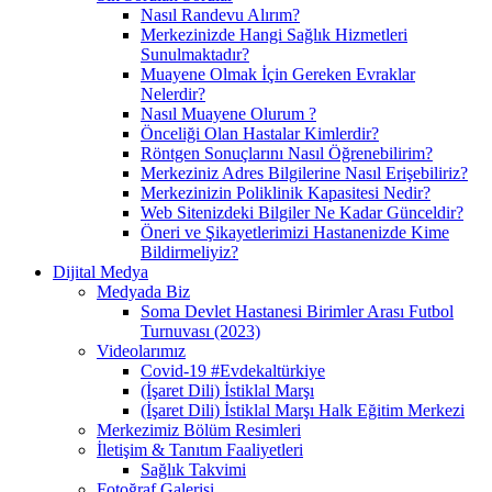
Nasıl Randevu Alırım?
Merkezinizde Hangi Sağlık Hizmetleri
Sunulmaktadır?
Muayene Olmak İçin Gereken Evraklar
Nelerdir?
Nasıl Muayene Olurum ?
Önceliği Olan Hastalar Kimlerdir?
Röntgen Sonuçlarını Nasıl Öğrenebilirim?
Merkeziniz Adres Bilgilerine Nasıl Erişebiliriz?
Merkezinizin Poliklinik Kapasitesi Nedir?
Web Sitenizdeki Bilgiler Ne Kadar Günceldir?
Öneri ve Şikayetlerimizi Hastanenizde Kime
Bildirmeliyiz?
Dijital Medya
Medyada Biz
Soma Devlet Hastanesi Birimler Arası Futbol
Turnuvası (2023)
Videolarımız
Covid-19 #Evdekaltürkiye
(İşaret Dili) İstiklal Marşı
(İşaret Dili) İstiklal Marşı Halk Eğitim Merkezi
Merkezimiz Bölüm Resimleri
İletişim & Tanıtım Faaliyetleri
Sağlık Takvimi
Fotoğraf Galerisi