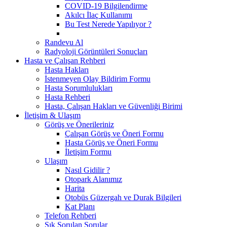
COVID-19 Bilgilendirme
Akılcı İlaç Kullanımı
Bu Test Nerede Yapılıyor ?
Randevu Al
Radyoloji Görüntüleri Sonuçları
Hasta ve Çalışan Rehberi
Hasta Hakları
İstenmeyen Olay Bildirim Formu
Hasta Sorumlulukları
Hasta Rehberi
Hasta, Çalışan Hakları ve Güvenliği Birimi
İletişim & Ulaşım
Görüş ve Önerileriniz
Çalışan Görüş ve Öneri Formu
Hasta Görüş ve Öneri Formu
İletişim Formu
Ulaşım
Nasıl Gidilir ?
Otopark Alanımız
Harita
Otobüs Güzergah ve Durak Bilgileri
Kat Planı
Telefon Rehberi
Sık Sorulan Sorular