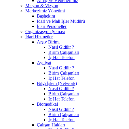
Amaç ve Hedeflerimiz
Misyon & Vizyon
Merkezimiz Yönetimi
Başhekim
İdari ve Mali İşler Müdürü
İdari Personeller
Organizasyon Şeması
İdari Hizmetler
Arşiv Birimi
Nasıl Gidilir ?
Birim Çalışanları
İç Hat Telefon
Ayniyat
Nasıl Gidilir ?
Birim Çalışanları
İç Hat Telefon
Bilgi İşlem (Network)
Nasıl Gidilir ?
Birim Çalışanları
İç Hat Telefon
Biomedikal
Nasıl Gidilir ?
Birim Çalışanları
İç Hat Telefon
Çalışan Hakları