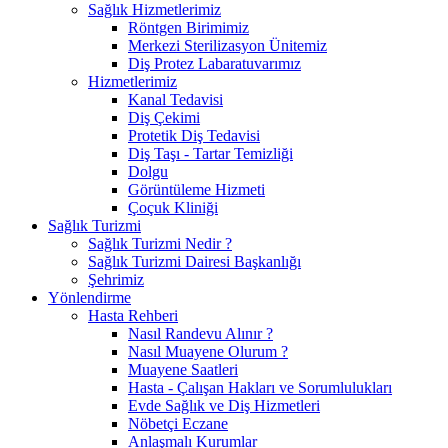
Sağlık Hizmetlerimiz
Röntgen Birimimiz
Merkezi Sterilizasyon Ünitemiz
Diş Protez Labaratuvarımız
Hizmetlerimiz
Kanal Tedavisi
Diş Çekimi
Protetik Diş Tedavisi
Diş Taşı - Tartar Temizliği
Dolgu
Görüntüleme Hizmeti
Çoçuk Kliniği
Sağlık Turizmi
Sağlık Turizmi Nedir ?
Sağlık Turizmi Dairesi Başkanlığı
Şehrimiz
Yönlendirme
Hasta Rehberi
Nasıl Randevu Alınır ?
Nasıl Muayene Olurum ?
Muayene Saatleri
Hasta - Çalışan Hakları ve Sorumlulukları
Evde Sağlık ve Diş Hizmetleri
Nöbetçi Eczane
Anlaşmalı Kurumlar