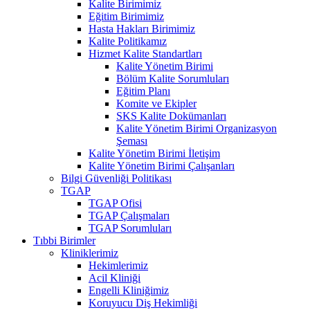
Kalite Birimimiz
Eğitim Birimimiz
Hasta Hakları Birimimiz
Kalite Politikamız
Hizmet Kalite Standartları
Kalite Yönetim Birimi
Bölüm Kalite Sorumluları
Eğitim Planı
Komite ve Ekipler
SKS Kalite Dokümanları
Kalite Yönetim Birimi Organizasyon
Şeması
Kalite Yönetim Birimi İletişim
Kalite Yönetim Birimi Çalışanları
Bilgi Güvenliği Politikası
TGAP
TGAP Ofisi
TGAP Çalışmaları
TGAP Sorumluları
Tıbbi Birimler
Kliniklerimiz
Hekimlerimiz
Acil Kliniği
Engelli Kliniğimiz
Koruyucu Diş Hekimliği