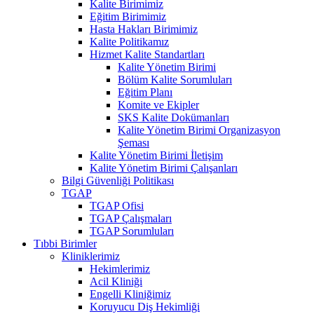
Kalite Birimimiz
Eğitim Birimimiz
Hasta Hakları Birimimiz
Kalite Politikamız
Hizmet Kalite Standartları
Kalite Yönetim Birimi
Bölüm Kalite Sorumluları
Eğitim Planı
Komite ve Ekipler
SKS Kalite Dokümanları
Kalite Yönetim Birimi Organizasyon
Şeması
Kalite Yönetim Birimi İletişim
Kalite Yönetim Birimi Çalışanları
Bilgi Güvenliği Politikası
TGAP
TGAP Ofisi
TGAP Çalışmaları
TGAP Sorumluları
Tıbbi Birimler
Kliniklerimiz
Hekimlerimiz
Acil Kliniği
Engelli Kliniğimiz
Koruyucu Diş Hekimliği