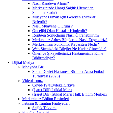
Nasıl Randevu Alırım?
Merkezinizde Hangi Sağlık Hizmetleri
Sunulmaktadır?
Muayene Olmak İçin Gereken Evraklar
Nelerdir?
Nasıl Muayene Olurum ?
Önceliği Olan Hastalar Kimlerdir?
Röntgen Sonuçlarını Nasıl Öğrenebilirim?
Merkeziniz Adres Bilgilerine Nasıl Erişebiliriz?
Merkezinizin Poliklinik Kapasitesi Nedir?
Web Sitenizdeki Bilgiler Ne Kadar Günceldir?
Öneri ve Şikayetlerimizi Hastanenizde Kime
Bildirmeliyiz?
Dijital Medya
Medyada Biz
Soma Devlet Hastanesi Birimler Arası Futbol
Turnuvası (2023)
Videolarımız
Covid-19 #Evdekaltürkiye
(İşaret Dili) İstiklal Marşı
(İşaret Dili) İstiklal Marşı Halk Eğitim Merkezi
Merkezimiz Bölüm Resimleri
İletişim & Tanıtım Faaliyetleri
Sağlık Takvimi
Fotoğraf Galerisi