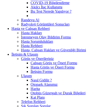
COVID-19 Bilgilendirme
Akılcı İlaç Kullanımı
Bu Test Nerede Yapılıyor ?
Randevu Al
Radyoloji Görüntüleri Sonuçları
Hasta ve Çalışan Rehberi
Hasta Hakları
İstenmeyen Olay Bildirim Formu
Hasta Sorumlulukları
Hasta Rehberi
Hasta, Çalışan Hakları ve Güvenliği Birimi
İletişim & Ulaşım
Görüş ve Önerileriniz
Çalışan Görüş ve Öneri Formu
Hasta Görüş ve Öneri Formu
İletişim Formu
Ulaşım
Nasıl Gidilir ?
Otopark Alanımız
Harita
Otobüs Güzergah ve Durak Bilgileri
Kat Planı
Telefon Rehberi
Sık Sorulan Sorular