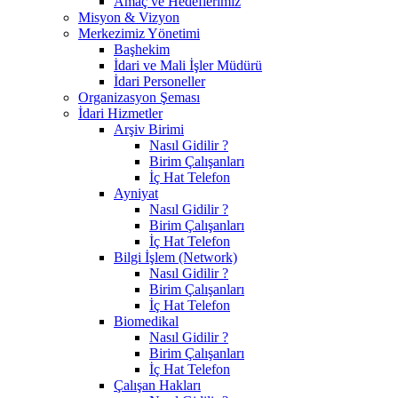
Amaç ve Hedeflerimiz
Misyon & Vizyon
Merkezimiz Yönetimi
Başhekim
İdari ve Mali İşler Müdürü
İdari Personeller
Organizasyon Şeması
İdari Hizmetler
Arşiv Birimi
Nasıl Gidilir ?
Birim Çalışanları
İç Hat Telefon
Ayniyat
Nasıl Gidilir ?
Birim Çalışanları
İç Hat Telefon
Bilgi İşlem (Network)
Nasıl Gidilir ?
Birim Çalışanları
İç Hat Telefon
Biomedikal
Nasıl Gidilir ?
Birim Çalışanları
İç Hat Telefon
Çalışan Hakları