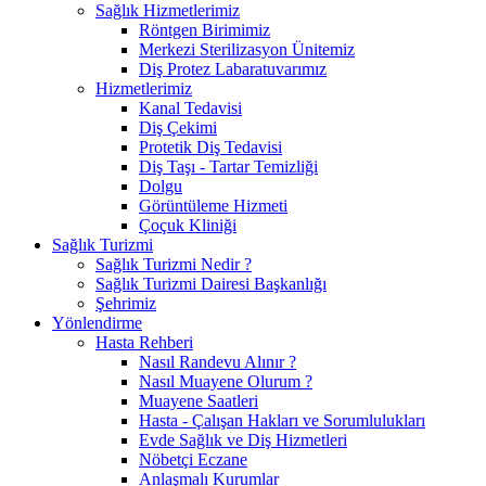
Sağlık Hizmetlerimiz
Röntgen Birimimiz
Merkezi Sterilizasyon Ünitemiz
Diş Protez Labaratuvarımız
Hizmetlerimiz
Kanal Tedavisi
Diş Çekimi
Protetik Diş Tedavisi
Diş Taşı - Tartar Temizliği
Dolgu
Görüntüleme Hizmeti
Çoçuk Kliniği
Sağlık Turizmi
Sağlık Turizmi Nedir ?
Sağlık Turizmi Dairesi Başkanlığı
Şehrimiz
Yönlendirme
Hasta Rehberi
Nasıl Randevu Alınır ?
Nasıl Muayene Olurum ?
Muayene Saatleri
Hasta - Çalışan Hakları ve Sorumlulukları
Evde Sağlık ve Diş Hizmetleri
Nöbetçi Eczane
Anlaşmalı Kurumlar